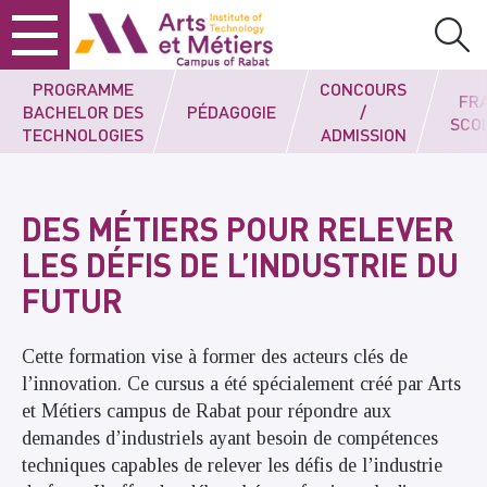
Skip
Skip
Skip
Arts et métiers
to
to
to
content
main
search
menu
PROGRAMME
CONCOURS
FRA
BACHELOR DES
PÉDAGOGIE
/
SCO
TECHNOLOGIES
ADMISSION
DES MÉTIERS POUR RELEVER
LES DÉFIS DE L’INDUSTRIE DU
FUTUR
Cette formation
vise à former des acteurs clés de
l’innovation. Ce cursus a été spécialement créé par Arts
et Métiers campus de Rabat pour répondre aux
demandes d’industriels ayant besoin de compétences
techniques capables de relever les défis de l’industrie