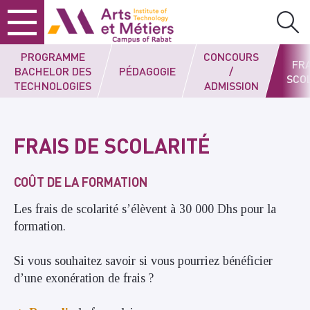
Skip
Skip
Skip
Arts et métiers
to
to
to
content
main
search
menu
PROGRAMME
CONCOURS
FRA
BACHELOR DES
PÉDAGOGIE
/
SCO
TECHNOLOGIES
ADMISSION
FRAIS DE SCOLARITÉ
COÛT DE LA FORMATION
Les frais de scolarité s’élèvent à 30 000 Dhs pour la
formation.
Si vous souhaitez savoir si vous pourriez bénéficier
d’une exonération de frais ?