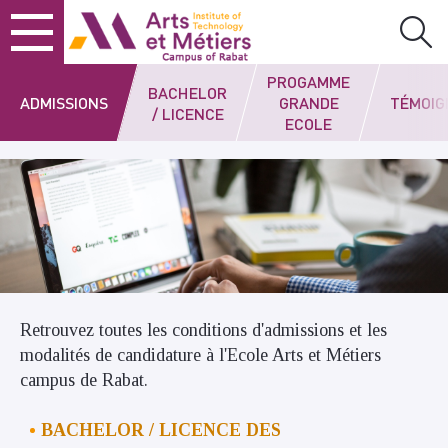
Skip
Skip
Skip
Arts et métiers
to
to
to
content
main
search
menu
PROGAMME
BACHELOR
ADMISSIONS
GRANDE
TÉMOIG
/ LICENCE
ECOLE
Retrouvez toutes les conditions d'admissions et les
modalités de candidature à l'Ecole Arts et Métiers
campus de Rabat.
BACHELOR / LICENCE DES